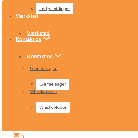
Ledige stillinger
Værksted
Værksted
Kontakt os
Kontakt os
Glemte sager
Glemte sager
Whistleblower
Whistleblower
0
0