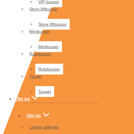
VIP-busser
Store liftbusser
Store liftbusser
Minibusser
Minibusser
Rutebusser
Rutebusser
Taxaer
Taxaer
Om os
Om os
Ledige stillinger