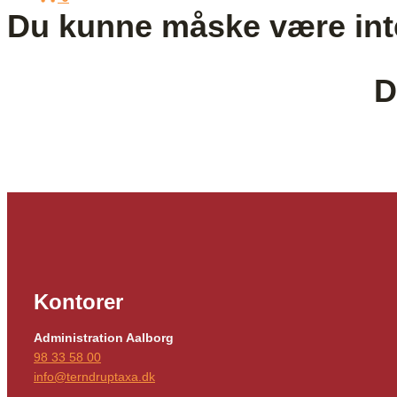
Du kunne måske være int
D
Kontorer
Administration Aalborg
98 33 58 00
info@terndruptaxa.dk