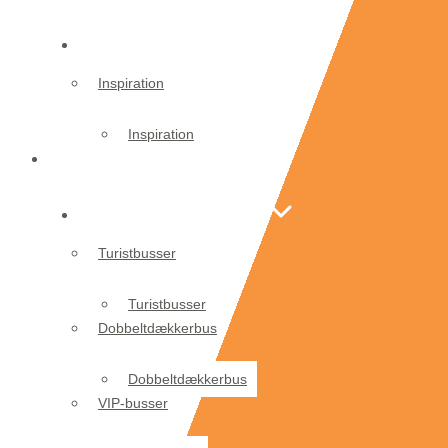
Endags/flerdages ture
Inspiration
Inspiration
Vores busser og taxaer
Vores busser og taxaer
Turistbusser
Turistbusser
Dobbeltdækkerbus
Dobbeltdækkerbus
VIP-busser