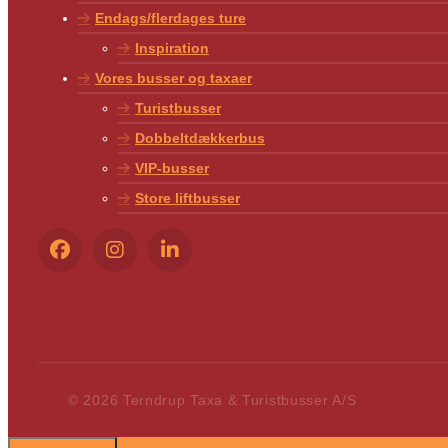
Endags/flerdages ture
Inspiration
Vores busser og taxaer
Turistbusser
Dobbeltdækkerbus
VIP-busser
Store liftbusser
© 2026 Terndrup Taxa & Turistbusser A/S