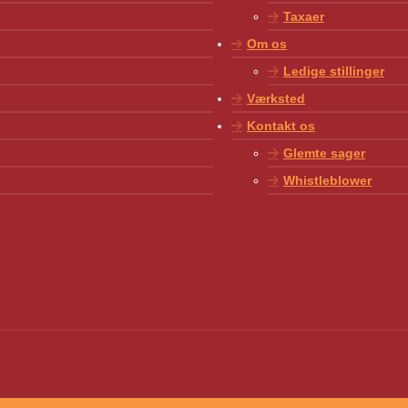
Taxaer
Om os
Ledige stillinger
Værksted
Kontakt os
Glemte sager
Whistleblower