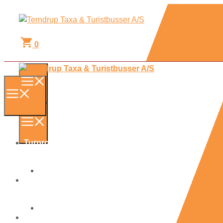
Hop
til
indhold
0
Menu
Menu
Menu
Turprogram 2026
Turprogram 2026
Få et tilbud
Få et tilbud
Endags/flerdages ture