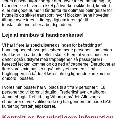
Vores buschauffører sørger derudover for en behagelig tur,
hvor der ikke bliver slækket på hverken sikkerhed, komfort
eller det gode humør. I får derfor de optimale betingelser for
hyggelig og sikker transport, hvor I blot kan læne hoveder
tilbage nyde turen – ligegyldigt om turen går til
turistattraktioner eller arbejdspladsen.
Leje af minibus til handicapkørsel
Vi har i flere år specialiseret os inden for befordring af
handicappede/bevægelseshæmmede personer, som enten
skal køres på arbejde eller i skole. Flere af vores busser er
derfor også udstyret med trappetjener, så passagerer i
kørestol let kan komme op og ned af trapperne. Derudover er
flere vores minibusser også udstyret med en lift på
bagklappen, så både el kørestole og lignende kan komme
ombord i bussen.
I vores minibusser har vi plads til alt fra 9 personer til 18
personer og vi kører til daglig i Frederikshavn-, Aalborg-,
Jammerbugt-, Rebild-, og Viborg-området. Alle vores
chauffører er velkvalificerede og har gennemført både BAB-
kurser og førstehjælpskurser.
Kontakt os for yderligere information