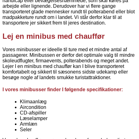
handicap eller bevægelseshæmmede, som skal køres på
arbejde eller lignende. Derudover har vi flere gange
transporteret glade mennesker rundt til polterabend eller blot
madpakketure rundt om i landet. Vi står derfor klar til at
transportere jer sikkert frem til jeres destination.
Lej en minibus med chauffør
Vores minibusser er ideelle til ture med et mindre antal af
passagerer. Minibussen er derfor det optimale valg til mindre
skoleudflugter, firmaevents, polterabends og meget andet.
Lejer I en minibus med chauffør kan I blive transporteret
komfortabelt og sikkert til sæsonens sidste udekamp eller
besøge nogle af landets smukke turistattraktioner.
I vores minibusser finder I følgende specifikationer:
Klimaanlæg
Aircondition
CD-afspiller
Læselamper
Armlæn
Seler