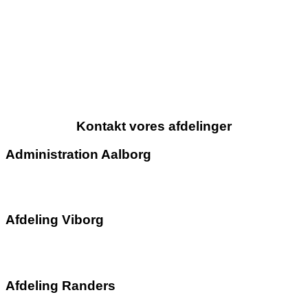
Kontakt vores afdelinger
Administration Aalborg
info@terndruptaxa.dk
98 33 58 00
Afdeling Viborg
viborg@terndruptaxa.dk
96 86 40 22
Afdeling Randers