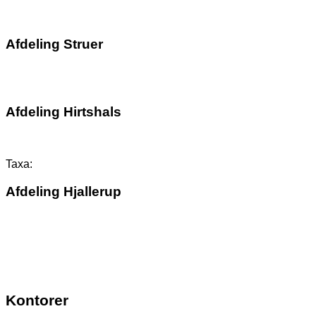
randers@terndruptaxa.dk
96 86 40 20
Afdeling Struer
info@struertaxa.dk
51 22 56 25
Afdeling Hirtshals
info@hirtshalsturistfart.dk
98 94 51 44
Taxa:
98 94 40 00
Afdeling Hjallerup
info@oestergaards-biler.dk
98 28 20 00
Kontorer