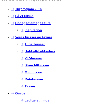
Turprogram 2026
Få et tilbud
Endags/flerdages ture
Inspiration
Vores busser og taxaer
Turistbusser
Dobbeltdækkerbus
VIP-busser
Store liftbusser
Minibusser
Rutebusser
Taxaer
Om os
Ledige stillinger